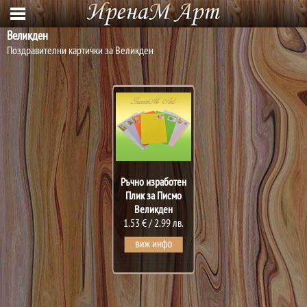
Великден
Поздравителни картички за Великден
Ръчно изработен
Плик за Писмо
Великден
1.53 €
/
2.99 лв.