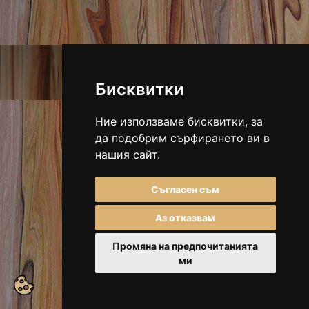
E-mail:
irenam_art@abv.bg
Мобилен:
0988 767 128
Бисквитки
2026, Всички права запазени.
Ние използваме бисквитки, за
да подобрим сърфирането ви в
нашия сайт.
Съгласен съм
Аз отказвам
Промяна на предпочитанията
ми